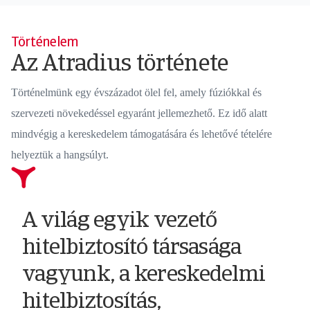
Történelem
Az Atradius története
Történelmünk egy évszázadot ölel fel, amely fúziókkal és
szervezeti növekedéssel egyaránt jellemezhető. Ez idő alatt
mindvégig a kereskedelem támogatására és lehetővé tételére
helyeztük a hangsúlyt.
Hollandiában
A
Az
A
A
A
A
A világ egyik vezető
NCM
alapították
Crédito
Gerling-
Gerling
GERLING
Grupo
hitelbiztosító társasága
partnerségre
a
y
Konzern
Credit
NCM
Catalana
vagyunk, a kereskedelmi
lépett
Nederlandsche
Cauciónt
Speziale
és
átnevezése
Occidente
hitelbiztosítás,