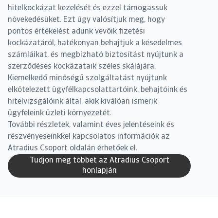
hitelkockázat kezelését és ezzel támogassuk
növekedésüket. Ezt úgy valósítjuk meg, hogy
pontos értékelést adunk vevőik fizetési
kockázatáról, hatékonyan behajtjuk a késedelmes
számláikat, és megbízható biztosítást nyújtunk a
szerződéses kockázataik széles skálájára.
Kiemelkedő minőségű szolgáltatást nyújtunk
elkötelezett ügyfélkapcsolattartóink, behajtóink és
hitelvizsgálóink által, akik kiválóan ismerik
ügyfeleink üzleti környezetét.
További részletek, valamint éves jelentéseink és
részvényeseinkkel kapcsolatos információk az
Atradius Csoport oldalán érhetőek el.
Tudjon meg többet az Atradius Csoport
honlapján