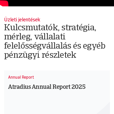
keresztül.
Group
részvényeseit.
Üzleti jelentések
Kulcsmutatók, stratégia,
mérleg, vállalati
felelősségvállalás és egyéb
pénzügyi részletek
Annual Report
Atradius Annual Report 2025