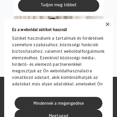
Tudjon meg többet
Ez a weboldal sütiket használ
Sütiket használunk a tartalmak és hirdetések
személyre szabásához, közösségi funkciók
biztosításához, valamint weboldalforgalmunk
elemzéséhez. Ezenkívül közösségi média-,
hirdető- és elemező partnereinkkel
megosztjuk az Ön weboldalhasználatra
vonatkozó adatait, akik kombinálhatják az
adatokat más olyan adatokkal, amelyeket Ön
Jogvédelem
Adatvédelmi nyilatkozat
adott meg számukra vagy az Ön által
GDPR
Cookie információk
használt más szolgáltatásokból gyűjtöttek.
Adathalászat és Biztonság
Szolgáltató
Mindennek a megengedése
Speak Up Csatornák
Jogi Nyilatkozat
Pénzügyi Navigátor
Megtagad