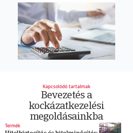
Kapcsolódó tartalmak
Bevezetés a
kockázatkezelési
megoldásainkba
Termék
T