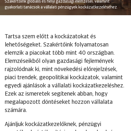
Szakértőink globális és helyi gazdasági elemzései, valamint
gyakorlati tanácsok a vállalati pénzügyek kockázatkezeléséhez.
Tartsa szem előtt a kockázatokat és
lehetőségeket. Szakértőink folyamatosan
elemzik a piacokat több mint 40 országban.
Elemzéseikből olyan gazdasági fejlemények
rajzolódnak ki, mint növekedési előrejelzések,
piaci trendek, geopolitikai kockázatok, valamint
egyedi ajánlások a vállalati kockázatkezeléshez.
Ezek az ismeretek segítenek abban, hogy
megalapozott döntéseket hozzon vállalata
számára.
Ajánljuk kockázatkezelőknek, pénzügyi