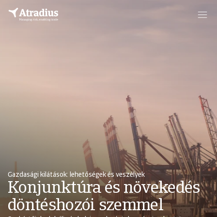
Gazdasági kilátások: lehetőségek és veszélyek
Konjunktúra és növekedés
döntéshozói szemmel