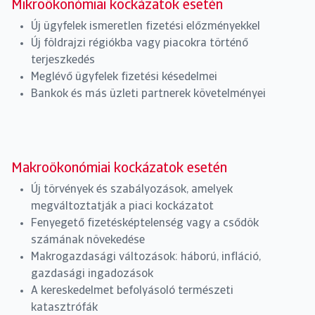
Mikroökonómiai kockázatok esetén
Új ügyfelek ismeretlen fizetési előzményekkel
Új földrajzi régiókba vagy piacokra történő
terjeszkedés
Meglévő ügyfelek fizetési késedelmei
Bankok és más üzleti partnerek követelményei
Makroökonómiai kockázatok esetén
Új törvények és szabályozások, amelyek
megváltoztatják a piaci kockázatot
Fenyegető fizetésképtelenség vagy a csődök
számának növekedése
Makrogazdasági változások: háború, infláció,
gazdasági ingadozások
A kereskedelmet befolyásoló természeti
katasztrófák