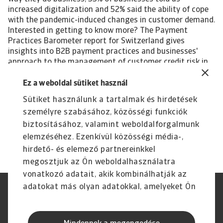
increased digitalization and 52% said the ability of cope
with the pandemic-induced changes in customer demand.
Interested in getting to know more? The Payment
Practices Barometer report for Switzerland gives
insights into B2B payment practices and businesses'
approach to the management of customer credit risk in
the following local industries: Chemicals Steel/Metals
Transport For a complete overview, please download the
Ez a weboldal sütiket használ
full country report available in the Related documents
Sütiket használunk a tartalmak és hirdetések
section below. The Statistical Appendix and regional
személyre szabásához, közösségi funkciók
Payment Practices Barometer survey results are also
available free to download. All content on this page is
biztosításához, valamint weboldalforgalmunk
subject to our Disclaimer, available here.
elemzéséhez. Ezenkívül közösségi média-,
hirdető- és elemező partnereinkkel
megosztjuk az Ön weboldalhasználatra
vonatkozó adatait, akik kombinálhatják az
adatokat más olyan adatokkal, amelyeket Ön
Jogvédelem
Adatvédelmi nyilatkozat
adott meg számukra vagy az Ön által
GDPR
Cookie információk
használt más szolgáltatásokból gyűjtöttek.
Adathalászat és Biztonság
Szolgáltató