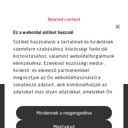
Related content
You might also like
Ez a weboldal sütiket használ
Product
To
Sütiket használunk a tartalmak és hirdetések
Credit Insurance
R
személyre szabásához, közösségi funkciók
Protect your business from unpaid invoices and gain
Th
biztosításához, valamint weboldalforgalmunk
access to valuable business intelligence
wi
elemzéséhez. Ezenkívül közösségi média-,
hirdető- és elemező partnereinkkel
megosztjuk az Ön weboldalhasználatra
vonatkozó adatait, akik kombinálhatják az
adatokat más olyan adatokkal, amelyeket Ön
Jogvédelem
Adatvédelmi nyilatkozat
adott meg számukra vagy az Ön által
GDPR
Cookie információk
használt más szolgáltatásokból gyűjtöttek.
Adathalászat és Biztonság
Szolgáltató
Mindennek a megengedése
Speak Up Csatornák
Jogi Nyilatkozat
Pénzügyi Navigátor
Megtagad