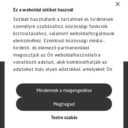
You might also like
Ez a weboldal sütiket használ
Product
To
Sütiket használunk a tartalmak és hirdetések
Credit Insurance
R
személyre szabásához, közösségi funkciók
Protect your business from unpaid invoices and gain
Th
biztosításához, valamint weboldalforgalmunk
access to valuable business intelligence
wi
elemzéséhez. Ezenkívül közösségi média-,
hirdető- és elemező partnereinkkel
megosztjuk az Ön weboldalhasználatra
vonatkozó adatait, akik kombinálhatják az
adatokat más olyan adatokkal, amelyeket Ön
Jogvédelem
Adatvédelmi nyilatkozat
adott meg számukra vagy az Ön által
GDPR
Cookie információk
használt más szolgáltatásokból gyűjtöttek.
Adathalászat és Biztonság
Szolgáltató
Mindennek a megengedése
Speak Up Csatornák
Jogi Nyilatkozat
Pénzügyi Navigátor
Megtagad
Testre szabás
© Atradius N.V. 2004 - 2026
A Csoport tagja